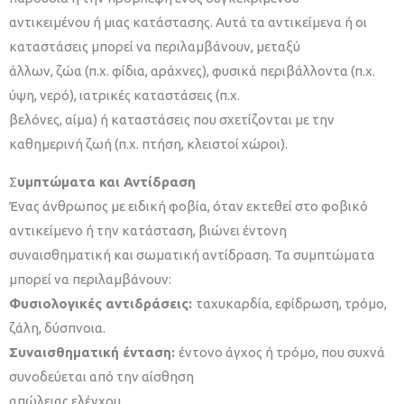
αντικειμένου ή μιας κατάστασης. Αυτά τα αντικείμενα ή οι
καταστάσεις μπορεί να περιλαμβάνουν, μεταξύ
άλλων, ζώα (π.χ. φίδια, αράχνες), φυσικά περιβάλλοντα (π.χ.
ύψη, νερό), ιατρικές καταστάσεις (π.χ.
βελόνες, αίμα) ή καταστάσεις που σχετίζονται με την
καθημερινή ζωή (π.χ. πτήση, κλειστοί χώροι).
Σ
υμπτώματα και Αντίδραση
Ένας άνθρωπος με ειδική φοβία, όταν εκτεθεί στο φοβικό
αντικείμενο ή την κατάσταση, βιώνει έντονη
συναισθηματική και σωματική αντίδραση. Τα συμπτώματα
μπορεί να περιλαμβάνουν:
Φυσιολογικές αντιδράσεις:
ταχυκαρδία, εφίδρωση, τρόμο,
ζάλη, δύσπνοια.
Σ
υναισθηματική ένταση:
έντονο άγχος ή τρόμο, που συχνά
συνοδεύεται από την αίσθηση
απώλειας ελέγχου.