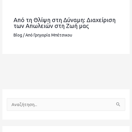
Από τη Θλίψη στη Δύναμη: Διαχείριση
των Απωλειών στη Ζωή μας
Blog
/ Από
Γρηγορία Μπέτσικου
Α
ν
α