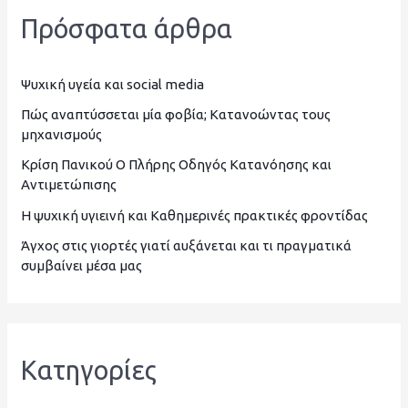
ζ
Πρόσφατα άρθρα
ή
τ
η
Ψυχική υγεία και social media
σ
Πώς αναπτύσσεται μία φοβία; Κατανοώντας τους
μηχανισμούς
η
Κρίση Πανικού Ο Πλήρης Οδηγός Κατανόησης και
γ
Αντιμετώπισης
ι
Η ψυχική υγιεινή και Καθημερινές πρακτικές φροντίδας
α
Άγχος στις γιορτές γιατί αυξάνεται και τι πραγματικά
:
συμβαίνει μέσα μας
Kατηγορίες