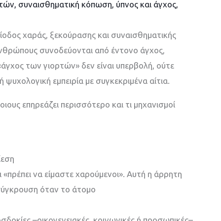
ρτών
,
συναισθηματική κόπωση
,
ύπνος και άγχος
,
ρίοδος χαράς, ξεκούρασης και συναισθηματικής
 ανθρώπους συνοδεύονται
από έντονο άγχος,
«άγχος των γιορτών» δεν είναι υπερβολή, ούτε
κή
ψυχολογική εμπειρία με συγκεκριμένα αίτια.
οιους επηρεάζει περισσότερο και τι μηχανισμοί
ίεση
ι «πρέπει να είμαστε χαρούμενοι». Αυτή η άρρητη
σύγκρουση όταν το άτομο
σδοκίες –οικογενειακές, κοινωνικές ή προσωπικές–