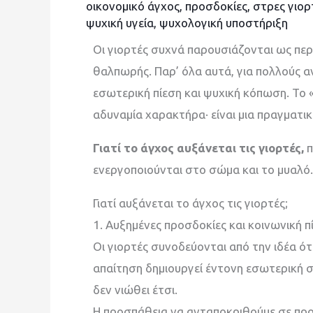
οικονομικό άγχος
,
προσδοκίες
,
στρες γιο
ψυχική υγεία
,
ψυχολογική υποστήριξη
Οι γιορτές συχνά παρουσιάζονται ως πε
θαλπωρής. Παρ’ όλα αυτά, για πολλούς
εσωτερική πίεση και ψυχική κόπωση. Το 
αδυναμία χαρακτήρα· είναι μια πραγματι
Γιατί το άγχος αυξάνεται τις γιορτές,
π
ενεργοποιούνται στο σώμα και το μυαλό.
Γιατί αυξάνεται το άγχος τις γιορτές;
1. Αυξημένες προσδοκίες και κοινωνική π
Οι γιορτές συνοδεύονται από την ιδέα ότ
απαίτηση δημιουργεί έντονη εσωτερική 
δεν νιώθει έτσι.
Η προσπάθεια να ανταποκριθούμε σε προ