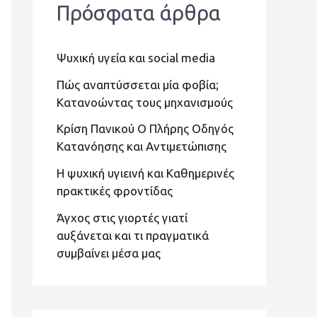
Πρόσφατα άρθρα
ή
τ
Ψυχική υγεία και social media
η
σ
Πώς αναπτύσσεται μία φοβία;
Κατανοώντας τους μηχανισμούς
η
Κρίση Πανικού Ο Πλήρης Οδηγός
γ
Κατανόησης και Αντιμετώπισης
ι
Η ψυχική υγιεινή και Καθημερινές
α
πρακτικές φροντίδας
:
Άγχος στις γιορτές γιατί
αυξάνεται και τι πραγματικά
συμβαίνει μέσα μας