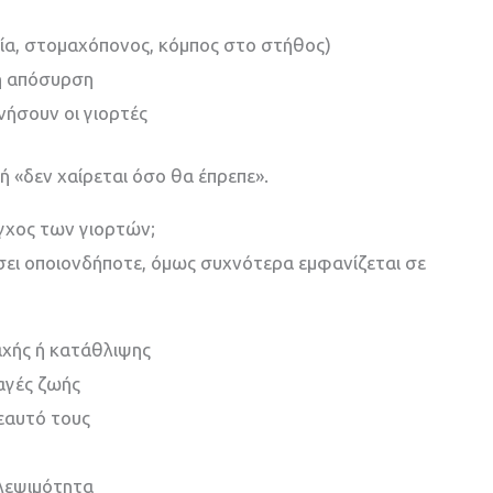
α, στομαχόπονος, κόμπος στο στήθος)
ή απόσυρση
νήσουν οι γιορτές
ή «δεν χαίρεται όσο θα έπρεπε».
άγχος των γιορτών;
σει οποιονδήποτε, όμως συχνότερα εμφανίζεται σε
αχής ή κατάθλιψης
αγές ζωής
εαυτό τους
βλεψιμότητα