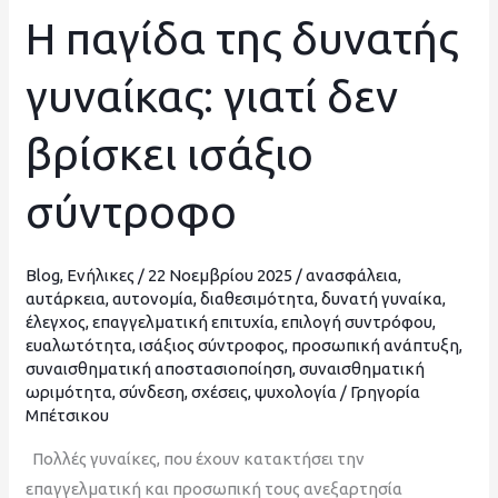
Η παγίδα της δυνατής
Η
παγίδα
γυναίκας: γιατί δεν
της
δυνατής
βρίσκει ισάξιο
γυναίκας:
γιατί
σύντροφο
δεν
βρίσκει
ισάξιο
Blog
,
Ενήλικες
/
22 Νοεμβρίου 2025
/
ανασφάλεια
,
σύντροφο
αυτάρκεια
,
αυτονομία
,
διαθεσιμότητα
,
δυνατή γυναίκα
,
έλεγχος
,
επαγγελματική επιτυχία
,
επιλογή συντρόφου
,
ευαλωτότητα
,
ισάξιος σύντροφος
,
προσωπική ανάπτυξη
,
συναισθηματική αποστασιοποίηση
,
συναισθηματική
ωριμότητα
,
σύνδεση
,
σχέσεις
,
ψυχολογία
/
Γρηγορία
Μπέτσικου
Πολλές γυναίκες, που έχουν κατακτήσει την
επαγγελματική και προσωπική τους ανεξαρτησία