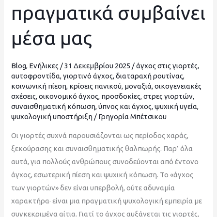
πραγματικά συμβαίνει
αυξάνεται
και
μέσα μας
τι
πραγματικά
συμβαίνει
Blog
,
Ενήλικες
/
31 Δεκεμβρίου 2025
/
άγχος στις γιορτές
,
μέσα
αυτοφροντίδα
,
γιορτινό άγχος
,
διαταραχή ρουτίνας
,
κοινωνική πίεση
,
κρίσεις πανικού
,
μοναξιά
,
οικογενειακές
μας
σχέσεις
,
οικονομικό άγχος
,
προσδοκίες
,
στρες γιορτών
,
συναισθηματική κόπωση
,
ύπνος και άγχος
,
ψυχική υγεία
,
ψυχολογική υποστήριξη
/
Γρηγορία Μπέτσικου
Οι γιορτές συχνά παρουσιάζονται ως περίοδος χαράς,
ξεκούρασης και συναισθηματικής θαλπωρής. Παρ’ όλα
αυτά, για πολλούς ανθρώπους συνοδεύονται από έντονο
άγχος, εσωτερική πίεση και ψυχική κόπωση. Το «άγχος
των γιορτών» δεν είναι υπερβολή, ούτε αδυναμία
χαρακτήρα· είναι μια πραγματική ψυχολογική εμπειρία με
συγκεκριμένα αίτια. Γιατί το άγχος αυξάνεται τις γιορτές,