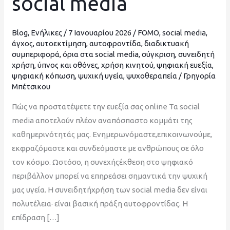
social media
social
media
Blog
,
Ενήλικες
/
7 Ιανουαρίου 2026
/
FOMO
,
social media
,
άγχος
,
αυτοεκτίμηση
,
αυτοφροντίδα
,
διαδικτυακή
συμπεριφορά
,
όρια στα social media
,
σύγκριση
,
συνειδητή
χρήση
,
ύπνος και οθόνες
,
χρήση κινητού
,
ψηφιακή ευεξία
,
ψηφιακή κόπωση
,
ψυχική υγεία
,
ψυχοθεραπεία
/
Γρηγορία
Μπέτσικου
Πώς να προστατέψετε την ευεξία σας online Τα social
media αποτελούν πλέον αναπόσπαστο κομμάτι της
καθημερινότητάς μας. Ενημερωνόμαστε,επικοινωνούμε,
εκφραζόμαστε και συνδεόμαστε με ανθρώπους σε όλο
τον κόσμο. Ωστόσο, η συνεχήςέκθεση στο ψηφιακό
περιβάλλον μπορεί να επηρεάσει σημαντικά την ψυχική
μας υγεία. Η συνειδητήχρήση των social media δεν είναι
πολυτέλεια· είναι βασική πράξη αυτοφροντίδας. Η
επίδραση […]