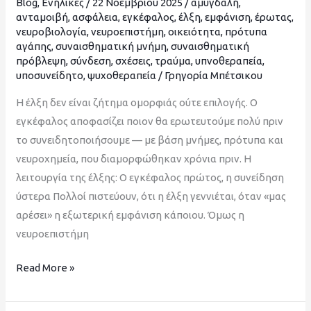
Blog
,
Ενήλικες
/
22 Νοεμβρίου 2025
/
αμυγδαλή
,
σχέση
ανταμοιβή
,
ασφάλεια
,
εγκέφαλος
,
έλξη
,
εμφάνιση
,
έρωτας
,
νευροβιολογία
,
νευροεπιστήμη
,
οικειότητα
,
πρότυπα
με
αγάπης
,
συναισθηματική μνήμη
,
συναισθηματική
την
πρόβλεψη
,
σύνδεση
,
σχέσεις
,
τραύμα
,
υπνοθεραπεία
,
εμφάνιση
υποσυνείδητο
,
ψυχοθεραπεία
/
Γρηγορία Μπέτσικου
Η έλξη δεν είναι ζήτημα ομορφιάς ούτε επιλογής. Ο
εγκέφαλος αποφασίζει ποιον θα ερωτευτούμε πολύ πριν
το συνειδητοποιήσουμε — με βάση μνήμες, πρότυπα και
νευροχημεία, που διαμορφώθηκαν χρόνια πριν. Η
λειτουργία της έλξης: Ο εγκέφαλος πρώτος, η συνείδηση
ύστερα Πολλοί πιστεύουν, ότι η έλξη γεννιέται, όταν «μας
αρέσει» η εξωτερική εμφάνιση κάποιου. Όμως η
νευροεπιστήμη
Read More »