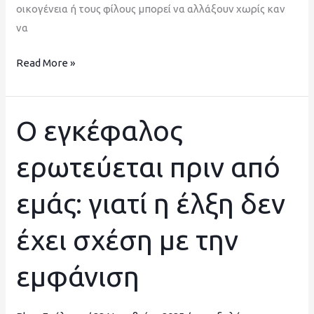
οικογένεια ή τους φίλους μπορεί να αλλάξουν χωρίς καν
να
Read More »
Ο εγκέφαλος
Ο
εγκέφαλος
ερωτεύεται πριν από
ερωτεύεται
πριν
εμάς: γιατί η έλξη δεν
από
εμάς:
έχει σχέση με την
γιατί
η
εμφάνιση
έλξη
δεν
έχει