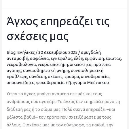
Άγχος επηρεάζει τις
Άγχος
επηρεάζει
σχέσεις μας
τις
σχέσεις
μας
Blog
,
Ενήλικες
/
30 Δεκεμβρίου 2025
/
αμυγδαλή
,
ανταμοιβή
,
ασφάλεια
,
εγκέφαλος
,
έλξη
,
εμφάνιση
,
έρωτας
,
νευροβιολογία
,
νευροεπιστήμη
,
οικειότητα
,
πρότυπα
αγάπης
,
συναισθηματική μνήμη
,
συναισθηματική
πρόβλεψη
,
σύνδεση
,
σχέσεις
,
τραύμα
,
υπνοθεραπεία
,
υποσυνείδητο
,
ψυχοθεραπεία
/
Γρηγορία Μπέτσικου
Όταν το άγχος μπαίνει ανάμεσα σε εμάς και τους
ανθρώπους που αγαπάμε Το άγχος δεν επηρεάζει μόνο τη
διάθεσή μας ή το σώμα μας. Πολύ συχνά επηρεάζει –και
μάλιστα βαθιά– τον τρόπο που σχετιζόμαστε με τους
άλλους. Οισχέσεις μας με τον σύντροφο, τα παιδιά, την