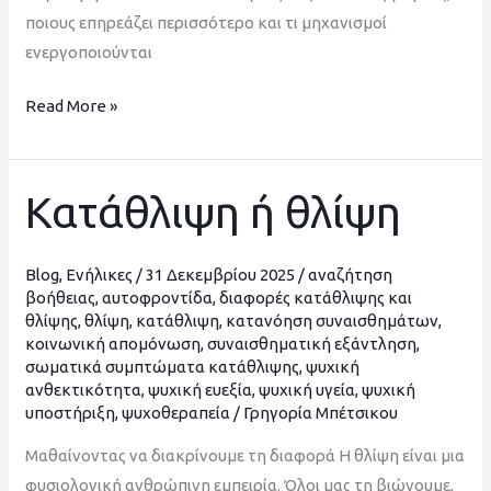
ποιους επηρεάζει περισσότερο και τι μηχανισμοί
ενεργοποιούνται
Read More »
Κατάθλιψη ή θλίψη
Κατάθλιψη
ή
θλίψη
Blog
,
Ενήλικες
/
31 Δεκεμβρίου 2025
/
αναζήτηση
βοήθειας
,
αυτοφροντίδα
,
διαφορές κατάθλιψης και
θλίψης
,
θλίψη
,
κατάθλιψη
,
κατανόηση συναισθημάτων
,
κοινωνική απομόνωση
,
συναισθηματική εξάντληση
,
σωματικά συμπτώματα κατάθλιψης
,
ψυχική
ανθεκτικότητα
,
ψυχική ευεξία
,
ψυχική υγεία
,
ψυχική
υποστήριξη
,
ψυχοθεραπεία
/
Γρηγορία Μπέτσικου
Μαθαίνοντας να διακρίνουμε τη διαφορά Η θλίψη είναι μια
φυσιολογική ανθρώπινη εμπειρία. Όλοι μας τη βιώνουμε,