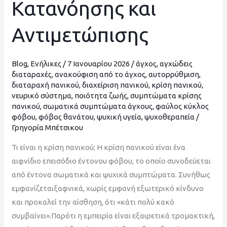
Κατανόησης και
Οδηγός
Κατανόησης
Αντιμετώπισης
και
Αντιμετώπισης
Blog
,
Ενήλικες
/
7 Ιανουαρίου 2026
/
άγχος
,
αγχώδεις
διαταραχές
,
ανακούφιση από το άγχος
,
αυτορρύθμιση
,
διαταραχή πανικού
,
διαχείριση πανικού
,
κρίση πανικού
,
νευρικό σύστημα
,
ποιότητα ζωής
,
συμπτώματα κρίσης
πανικού
,
σωματικά συμπτώματα άγχους
,
φαύλος κύκλος
φόβου
,
φόβος θανάτου
,
ψυχική υγεία
,
ψυχοθεραπεία
/
Γρηγορία Μπέτσικου
Τι είναι η κρίση πανικού; Η κρίση πανικού είναι ένα
αιφνίδιο επεισόδιο έντονου φόβου, το οποίο συνοδεύεται
από έντονα σωματικά και ψυχικά συμπτώματα. Συνήθως
εμφανίζεταιξαφνικά, χωρίς εμφανή εξωτερικό κίνδυνο
και προκαλεί την αίσθηση, ότι «κάτι πολύ κακό
συμβαίνει».Παρότι η εμπειρία είναι εξαιρετικά τρομακτική,