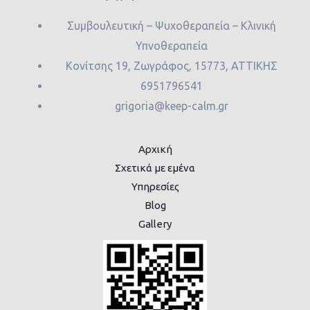
Συμβουλευτική – Ψυχοθεραπεία – Κλινική
Υπνοθεραπεία
Κονίτσης 19, Ζωγράφος, 15773, ΑΤΤΙΚΗΣ
6951796541
grigoria@keep-calm.gr
Αρχική
Σχετικά με εμένα
Υπηρεσίες
Blog
Gallery