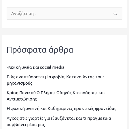
Α
ν
α
ζ
Πρόσφατα άρθρα
ή
τ
η
Ψυχική υγεία και social media
σ
Πώς αναπτύσσεται μία φοβία; Κατανοώντας τους
μηχανισμούς
η
Κρίση Πανικού Ο Πλήρης Οδηγός Κατανόησης και
γ
Αντιμετώπισης
ι
Η ψυχική υγιεινή και Καθημερινές πρακτικές φροντίδας
α
Άγχος στις γιορτές γιατί αυξάνεται και τι πραγματικά
:
συμβαίνει μέσα μας