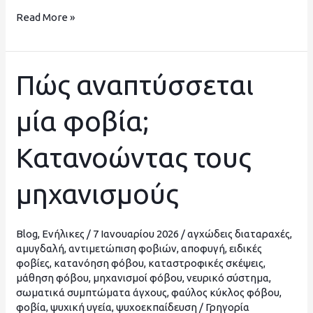
Read More »
Πώς αναπτύσσεται
Πώς
αναπτύσσεται
μία φοβία;
μία
φοβία;
Κατανοώντας τους
Κατανοώντας
τους
μηχανισμούς
μηχανισμούς
Blog
,
Ενήλικες
/
7 Ιανουαρίου 2026
/
αγχώδεις διαταραχές
,
αμυγδαλή
,
αντιμετώπιση φοβιών
,
αποφυγή
,
ειδικές
φοβίες
,
κατανόηση φόβου
,
καταστροφικές σκέψεις
,
μάθηση φόβου
,
μηχανισμοί φόβου
,
νευρικό σύστημα
,
σωματικά συμπτώματα άγχους
,
φαύλος κύκλος φόβου
,
φοβία
,
ψυχική υγεία
,
ψυχοεκπαίδευση
/
Γρηγορία