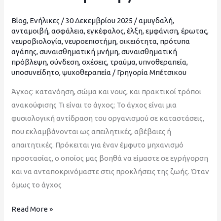
τρόποι
ανακούφισης
Blog
,
Ενήλικες
/
30 Δεκεμβρίου 2025
/
αμυγδαλή
,
ανταμοιβή
,
ασφάλεια
,
εγκέφαλος
,
έλξη
,
εμφάνιση
,
έρωτας
,
νευροβιολογία
,
νευροεπιστήμη
,
οικειότητα
,
πρότυπα
αγάπης
,
συναισθηματική μνήμη
,
συναισθηματική
πρόβλεψη
,
σύνδεση
,
σχέσεις
,
τραύμα
,
υπνοθεραπεία
,
υποσυνείδητο
,
ψυχοθεραπεία
/
Γρηγορία Μπέτσικου
Άγχος: κατανόηση, σώμα και νους, και πρακτικοί τρόποι
ανακούφισης Τι είναι το άγχος; Το άγχος είναι μια
φυσιολογική αντίδραση του οργανισμού σε καταστάσεις,
που εκλαμβάνονται ως απειλητικές, αβέβαιες ή
απαιτητικές. Πρόκειται για έναν έμφυτο μηχανισμό
προστασίας, ο οποίος μας βοηθά να είμαστε σε εγρήγορση
και να ανταποκρινόμαστε στις προκλήσεις της ζωής. Όταν
όμως το άγχος
Read More »