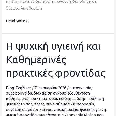
η κρίση πανικού δεν είναι επικίνδυνη, δεν οδηγεί σε
θάνατο, λιποθυμία ή
Read More »
Η ψυχική υγιεινή και
Η
ψυχική
Καθημερινές
υγιεινή
και
πρακτικές φροντίδας
Καθημερινές
πρακτικές
φροντίδας
Blog
,
Ενήλικες
/
7 Ιανουαρίου 2026
/
αυτογνωσία
,
αυτοφροντίδα
,
διαχείριση άγχους
,
εξουθένωση
,
καθημερινές πρακτικές
,
όρια
,
ποιότητα ζωής
,
πρόληψη
ψυχικής υγείας
,
στρες
,
συναισθηματική ισορροπία
,
σύνδεση σώματος και νου
,
ψυχική ευεξία
,
ψυχική υγιεινή
,
ψυχική φροντίδα
,
ψυχοθεραπεία
/
Γρηγορία Μπέτσικου