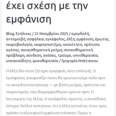
έχει σχέση με την
γιατί
η
εμφάνιση
έλξη
δεν
έχει
Blog
,
Ενήλικες
/
22 Νοεμβρίου 2025
/
αμυγδαλή
,
σχέση
ανταμοιβή
,
ασφάλεια
,
εγκέφαλος
,
έλξη
,
εμφάνιση
,
έρωτας
,
νευροβιολογία
,
νευροεπιστήμη
,
οικειότητα
,
πρότυπα
με
αγάπης
,
συναισθηματική μνήμη
,
συναισθηματική
την
πρόβλεψη
,
σύνδεση
,
σχέσεις
,
τραύμα
,
υπνοθεραπεία
,
εμφάνιση
υποσυνείδητο
,
ψυχοθεραπεία
/
Γρηγορία Μπέτσικου
Η έλξη δεν είναι ζήτημα ομορφιάς ούτε επιλογής. Ο
εγκέφαλος αποφασίζει ποιον θα ερωτευτούμε πολύ πριν
το συνειδητοποιήσουμε — με βάση μνήμες, πρότυπα και
νευροχημεία, που διαμορφώθηκαν χρόνια πριν. Η
λειτουργία της έλξης: Ο εγκέφαλος πρώτος, η συνείδηση
ύστερα Πολλοί πιστεύουν, ότι η έλξη γεννιέται, όταν «μας
αρέσει» η εξωτερική εμφάνιση κάποιου. Όμως η