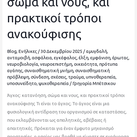
σώμα και νους, και
και
πρακτικοί τρόποι
νους,
και
ανακούφισης
πρακτικοί
τρόποι
ανακούφισης
Blog
,
Ενήλικες
/
30 Δεκεμβρίου 2025
/
αμυγδαλή
,
ανταμοιβή
,
ασφάλεια
,
εγκέφαλος
,
έλξη
,
εμφάνιση
,
έρωτας
,
νευροβιολογία
,
νευροεπιστήμη
,
οικειότητα
,
πρότυπα
αγάπης
,
συναισθηματική μνήμη
,
συναισθηματική
πρόβλεψη
,
σύνδεση
,
σχέσεις
,
τραύμα
,
υπνοθεραπεία
,
υποσυνείδητο
,
ψυχοθεραπεία
/
Γρηγορία Μπέτσικου
Άγχος: κατανόηση, σώμα και νους, και πρακτικοί τρόποι
ανακούφισης Τι είναι το άγχος; Το άγχος είναι μια
φυσιολογική αντίδραση του οργανισμού σε καταστάσεις,
που εκλαμβάνονται ως απειλητικές, αβέβαιες ή
απαιτητικές. Πρόκειται για έναν έμφυτο μηχανισμό
προστασίας, ο οποίος μας βοηθά να είμαστε σε εγρήγορση