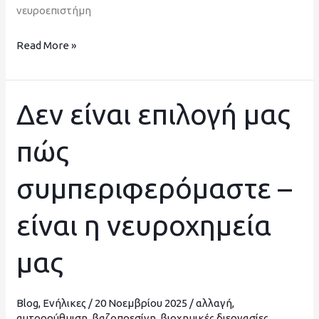
νευροεπιστήμη
Read More »
Δεν είναι επιλογή μας
Δεν
είναι
πώς
επιλογή
μας
συμπεριφερόμαστε –
πώς
συμπεριφερόμαστε
είναι η νευροχημεία
–
είναι
μας
η
νευροχημεία
μας
Blog
,
Ενήλικες
/
20 Νοεμβρίου 2025
/
αλλαγή
,
αυτορρύθμιση
,
βαζοπρεσίνη
,
βιοχημικές διεργασίες
,