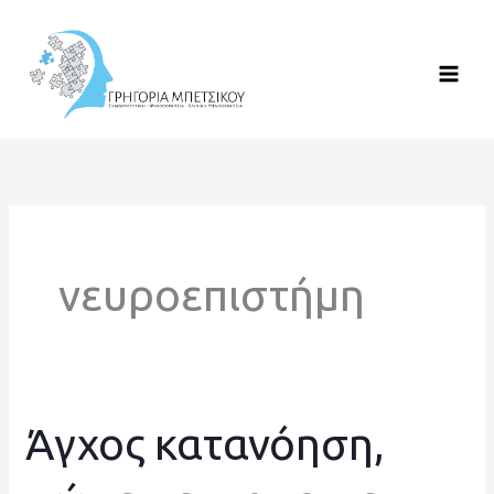
Μετάβαση
στο
περιεχόμενο
νευροεπιστήμη
Άγχος κατανόηση,
Άγχος
κατανόηση,
σώμα