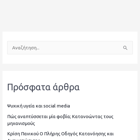
Α
ν
α
ζ
Πρόσφατα άρθρα
ή
τ
η
Ψυχική υγεία και social media
σ
Πώς αναπτύσσεται μία φοβία; Κατανοώντας τους
μηχανισμούς
η
Κρίση Πανικού Ο Πλήρης Οδηγός Κατανόησης και
γ