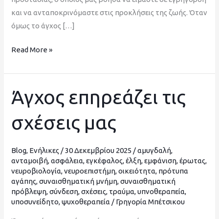
και να ανταποκρινόμαστε στις προκλήσεις της ζωής. Όταν
όμως το άγχος […]
Read More »
Άγχος επηρεάζει τις
Άγχος
επηρεάζει
σχέσεις μας
τις
σχέσεις
μας
Blog
,
Ενήλικες
/
30 Δεκεμβρίου 2025
/
αμυγδαλή
,
ανταμοιβή
,
ασφάλεια
,
εγκέφαλος
,
έλξη
,
εμφάνιση
,
έρωτας
,
νευροβιολογία
,
νευροεπιστήμη
,
οικειότητα
,
πρότυπα
αγάπης
,
συναισθηματική μνήμη
,
συναισθηματική
πρόβλεψη
,
σύνδεση
,
σχέσεις
,
τραύμα
,
υπνοθεραπεία
,
υποσυνείδητο
,
ψυχοθεραπεία
/
Γρηγορία Μπέτσικου