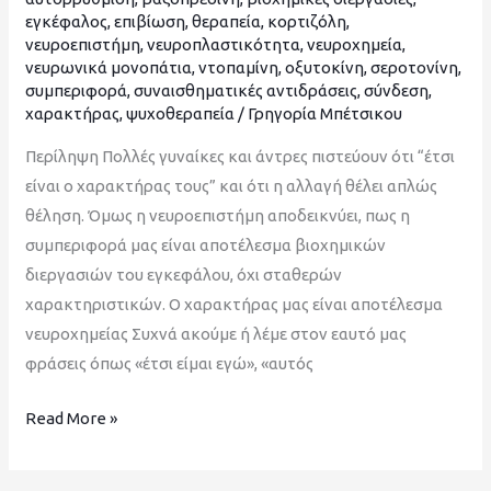
εγκέφαλος
,
επιβίωση
,
θεραπεία
,
κορτιζόλη
,
νευροεπιστήμη
,
νευροπλαστικότητα
,
νευροχημεία
,
νευρωνικά μονοπάτια
,
ντοπαμίνη
,
οξυτοκίνη
,
σεροτονίνη
,
συμπεριφορά
,
συναισθηματικές αντιδράσεις
,
σύνδεση
,
χαρακτήρας
,
ψυχοθεραπεία
/
Γρηγορία Μπέτσικου
Περίληψη Πολλές γυναίκες και άντρες πιστεύουν ότι “έτσι
είναι ο χαρακτήρας τους” και ότι η αλλαγή θέλει απλώς
θέληση. Όμως η νευροεπιστήμη αποδεικνύει, πως η
συμπεριφορά μας είναι αποτέλεσμα βιοχημικών
διεργασιών του εγκεφάλου, όχι σταθερών
χαρακτηριστικών. Ο χαρακτήρας μας είναι αποτέλεσμα
νευροχημείας Συχνά ακούμε ή λέμε στον εαυτό μας
φράσεις όπως «έτσι είμαι εγώ», «αυτός
Read More »