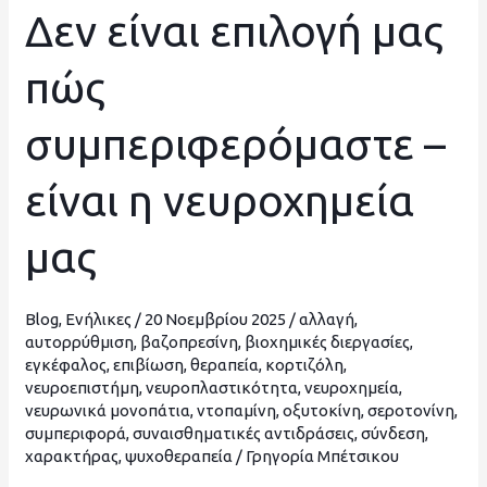
Δεν είναι επιλογή μας
Δεν
είναι
πώς
επιλογή
μας
συμπεριφερόμαστε –
πώς
συμπεριφερόμαστε
είναι η νευροχημεία
–
είναι
μας
η
νευροχημεία
μας
Blog
,
Ενήλικες
/
20 Νοεμβρίου 2025
/
αλλαγή
,
αυτορρύθμιση
,
βαζοπρεσίνη
,
βιοχημικές διεργασίες
,
εγκέφαλος
,
επιβίωση
,
θεραπεία
,
κορτιζόλη
,
νευροεπιστήμη
,
νευροπλαστικότητα
,
νευροχημεία
,
νευρωνικά μονοπάτια
,
ντοπαμίνη
,
οξυτοκίνη
,
σεροτονίνη
,
συμπεριφορά
,
συναισθηματικές αντιδράσεις
,
σύνδεση
,
χαρακτήρας
,
ψυχοθεραπεία
/
Γρηγορία Μπέτσικου