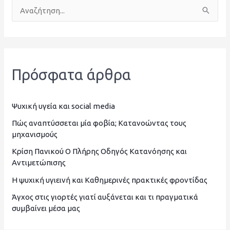
Α
ν
α
ζ
Πρόσφατα άρθρα
ή
τ
η
Ψυχική υγεία και social media
σ
Πώς αναπτύσσεται μία φοβία; Κατανοώντας τους
μηχανισμούς
η
Κρίση Πανικού Ο Πλήρης Οδηγός Κατανόησης και
γ
Αντιμετώπισης
ι
Η ψυχική υγιεινή και Καθημερινές πρακτικές φροντίδας
α
Άγχος στις γιορτές γιατί αυξάνεται και τι πραγματικά
:
συμβαίνει μέσα μας