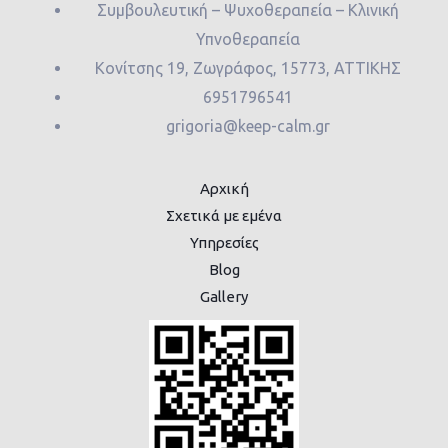
Συμβουλευτική – Ψυχοθεραπεία – Κλινική
Υπνοθεραπεία
Κονίτσης 19, Ζωγράφος, 15773, ΑΤΤΙΚΗΣ
6951796541
grigoria@keep-calm.gr
Αρχική
Σχετικά με εμένα
Υπηρεσίες
Blog
Gallery