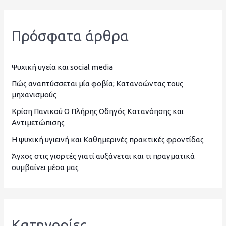
α
ζ
Πρόσφατα άρθρα
ή
τ
η
Ψυχική υγεία και social media
σ
Πώς αναπτύσσεται μία φοβία; Κατανοώντας τους
μηχανισμούς
η
Κρίση Πανικού Ο Πλήρης Οδηγός Κατανόησης και
γ
Αντιμετώπισης
ι
Η ψυχική υγιεινή και Καθημερινές πρακτικές φροντίδας
α
Άγχος στις γιορτές γιατί αυξάνεται και τι πραγματικά
:
συμβαίνει μέσα μας
Kατηγορίες