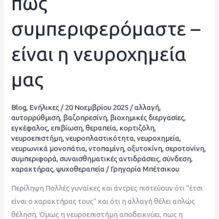
πώς
μας
συμπεριφερόμαστε –
πώς
συμπεριφερόμαστε
είναι η νευροχημεία
–
είναι
μας
η
νευροχημεία
μας
Blog
,
Ενήλικες
/
20 Νοεμβρίου 2025
/
αλλαγή
,
αυτορρύθμιση
,
βαζοπρεσίνη
,
βιοχημικές διεργασίες
,
εγκέφαλος
,
επιβίωση
,
θεραπεία
,
κορτιζόλη
,
νευροεπιστήμη
,
νευροπλαστικότητα
,
νευροχημεία
,
νευρωνικά μονοπάτια
,
ντοπαμίνη
,
οξυτοκίνη
,
σεροτονίνη
,
συμπεριφορά
,
συναισθηματικές αντιδράσεις
,
σύνδεση
,
χαρακτήρας
,
ψυχοθεραπεία
/
Γρηγορία Μπέτσικου
Περίληψη Πολλές γυναίκες και άντρες πιστεύουν ότι “έτσι
είναι ο χαρακτήρας τους” και ότι η αλλαγή θέλει απλώς
θέληση. Όμως η νευροεπιστήμη αποδεικνύει, πως η