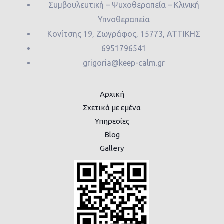
Συμβουλευτική – Ψυχοθεραπεία – Κλινική
Υπνοθεραπεία
Κονίτσης 19, Ζωγράφος, 15773, ΑΤΤΙΚΗΣ
6951796541
grigoria@keep-calm.gr
Αρχική
Σχετικά με εμένα
Υπηρεσίες
Blog
Gallery