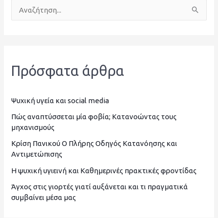
Α
ν
α
ζ
Πρόσφατα άρθρα
ή
τ
η
Ψυχική υγεία και social media
σ
Πώς αναπτύσσεται μία φοβία; Κατανοώντας τους
μηχανισμούς
η
Κρίση Πανικού Ο Πλήρης Οδηγός Κατανόησης και
γ
Αντιμετώπισης
ι
Η ψυχική υγιεινή και Καθημερινές πρακτικές φροντίδας
α
Άγχος στις γιορτές γιατί αυξάνεται και τι πραγματικά
:
συμβαίνει μέσα μας