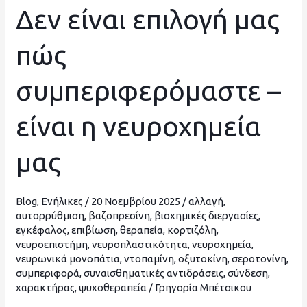
Δεν είναι επιλογή μας
Δεν
είναι
πώς
επιλογή
μας
συμπεριφερόμαστε –
πώς
συμπεριφερόμαστε
είναι η νευροχημεία
–
είναι
μας
η
νευροχημεία
μας
Blog
,
Ενήλικες
/
20 Νοεμβρίου 2025
/
αλλαγή
,
αυτορρύθμιση
,
βαζοπρεσίνη
,
βιοχημικές διεργασίες
,
εγκέφαλος
,
επιβίωση
,
θεραπεία
,
κορτιζόλη
,
νευροεπιστήμη
,
νευροπλαστικότητα
,
νευροχημεία
,
νευρωνικά μονοπάτια
,
ντοπαμίνη
,
οξυτοκίνη
,
σεροτονίνη
,
συμπεριφορά
,
συναισθηματικές αντιδράσεις
,
σύνδεση
,
χαρακτήρας
,
ψυχοθεραπεία
/
Γρηγορία Μπέτσικου