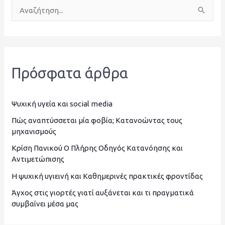
Α
ν
α
ζ
Πρόσφατα άρθρα
ή
τ
η
Ψυχική υγεία και social media
σ
Πώς αναπτύσσεται μία φοβία; Κατανοώντας τους
μηχανισμούς
η
Κρίση Πανικού Ο Πλήρης Οδηγός Κατανόησης και
γ
Αντιμετώπισης
ι
Η ψυχική υγιεινή και Καθημερινές πρακτικές φροντίδας
α
Άγχος στις γιορτές γιατί αυξάνεται και τι πραγματικά
:
συμβαίνει μέσα μας