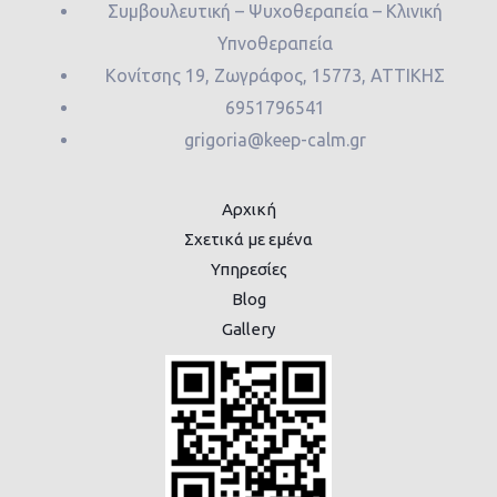
Συμβουλευτική – Ψυχοθεραπεία – Κλινική
Υπνοθεραπεία
Κονίτσης 19, Ζωγράφος, 15773, ΑΤΤΙΚΗΣ
6951796541
grigoria@keep-calm.gr
Αρχική
Σχετικά με εμένα
Υπηρεσίες
Blog
Gallery