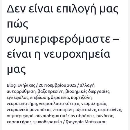
Δεν είναι επιλογή μας
Δεν
είναι
πώς
επιλογή
μας
συμπεριφερόμαστε –
πώς
συμπεριφερόμαστε
είναι η νευροχημεία
–
είναι
μας
η
νευροχημεία
μας
Blog
,
Ενήλικες
/
20 Νοεμβρίου 2025
/
αλλαγή
,
αυτορρύθμιση
,
βαζοπρεσίνη
,
βιοχημικές διεργασίες
,
εγκέφαλος
,
επιβίωση
,
θεραπεία
,
κορτιζόλη
,
νευροεπιστήμη
,
νευροπλαστικότητα
,
νευροχημεία
,
νευρωνικά μονοπάτια
,
ντοπαμίνη
,
οξυτοκίνη
,
σεροτονίνη
,
συμπεριφορά
,
συναισθηματικές αντιδράσεις
,
σύνδεση
,
χαρακτήρας
,
ψυχοθεραπεία
/
Γρηγορία Μπέτσικου