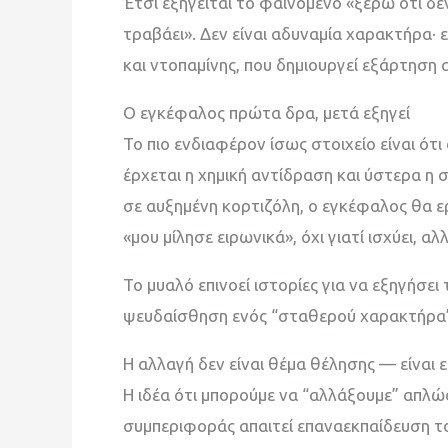
Έτσι εξηγείται το φαινόμενο «ξέρω ότι δε
τραβάει». Δεν είναι αδυναμία χαρακτήρα· 
και ντοπαμίνης, που δημιουργεί εξάρτηση α
Ο εγκέφαλος πρώτα δρα, μετά εξηγεί
Το πιο ενδιαφέρον ίσως στοιχείο είναι ότ
έρχεται η χημική αντίδραση και ύστερα η σ
σε αυξημένη κορτιζόλη, ο εγκέφαλος θα ε
«μου μίλησε ειρωνικά», όχι γιατί ισχύει, αλ
Το μυαλό επινοεί ιστορίες για να εξηγήσει 
ψευδαίσθηση ενός “σταθερού χαρακτήρα
Η αλλαγή δεν είναι θέμα θέλησης — είναι
Η ιδέα ότι μπορούμε να “αλλάξουμε” απλώς
συμπεριφοράς απαιτεί επαναεκπαίδευση το