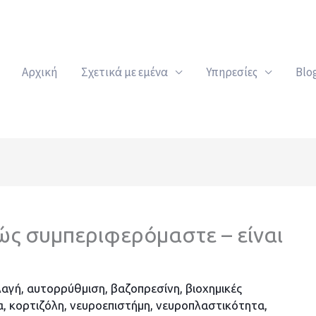
Αρχική
Σχετικά με εμένα
Υπηρεσίες
Blo
πώς συμπεριφερόμαστε – είναι
λαγή
,
αυτορρύθμιση
,
βαζοπρεσίνη
,
βιοχημικές
α
,
κορτιζόλη
,
νευροεπιστήμη
,
νευροπλαστικότητα
,