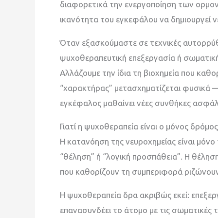
διαφορετικά την ενεργοποίηση των ορμο
ικανότητα του εγκεφάλου να δημιουργεί ν
Όταν εξασκούμαστε σε τεχνικές αυτορρύθ
ψυχοθεραπευτική επεξεργασία ή σωματική
Αλλάζουμε την ίδια τη βιοχημεία που καθο
“χαρακτήρας” μετασχηματίζεται φυσικά — 
εγκέφαλος μαθαίνει νέες συνθήκες ασφάλ
Γιατί η ψυχοθεραπεία είναι ο μόνος δρόμο
Η κατανόηση της νευροχημείας είναι μόνο
“θέληση” ή “λογική προσπάθεια”. Η θέληση
που καθορίζουν τη συμπεριφορά ριζώνουν
Η ψυχοθεραπεία δρα ακριβώς εκεί: επεξερ
επανασυνδέει το άτομο με τις σωματικές τ