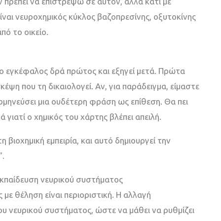
ν πρέπει να επιστρέψω σε αυτόν, αλλά κάτι με
είναι νευροχημικός κύκλος βαζοπρεσίνης, οξυτοκίνης
πό το οικείο.
ι ο εγκέφαλος δρά πρώτος και εξηγεί μετά. Πρώτα
κέψη που τη δικαιολογεί. Αν, για παράδειγμα, είμαστε
ρμηνεύσει μια ουδέτερη φράση ως επίθεση. Θα πει
λά γιατί ο χημικός του χάρτης βλέπει απειλή.
τη βιοχημική εμπειρία, και αυτό δημιουργεί την
”.
 εκπαίδευση νευρικού συστήματος
 με θέληση είναι περιοριστική. Η αλλαγή
υ νευρικού συστήματος, ώστε να μάθει να ρυθμίζει