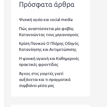
Πρόσφατα άρθρα
ή
τ
Ψυχική υγεία και social media
η
σ
Πώς αναπτύσσεται μία φοβία;
Κατανοώντας τους μηχανισμούς
η
Κρίση Πανικού Ο Πλήρης Οδηγός
γ
Κατανόησης και Αντιμετώπισης
ι
Η ψυχική υγιεινή και Καθημερινές
α
πρακτικές φροντίδας
:
Άγχος στις γιορτές γιατί
αυξάνεται και τι πραγματικά
συμβαίνει μέσα μας