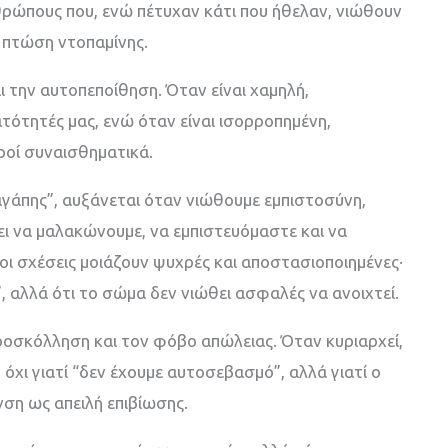
νθρώπους που, ενώ πέτυχαν κάτι που ήθελαν, νιώθουν
αι πτώση ντοπαμίνης.
ι την αυτοπεποίθηση. Όταν είναι χαμηλή,
ότητές μας, ενώ όταν είναι ισορροπημένη,
ροί συναισθηματικά.
αγάπης”, αυξάνεται όταν νιώθουμε εμπιστοσύνη,
ει να μαλακώνουμε, να εμπιστευόμαστε και να
ι, οι σχέσεις μοιάζουν ψυχρές και αποστασιοποιημένες·
”, αλλά ότι το σώμα δεν νιώθει ασφαλές να ανοιχτεί.
προσκόλληση και τον φόβο απώλειας. Όταν κυριαρχεί,
χι γιατί “δεν έχουμε αυτοσεβασμό”, αλλά γιατί ο
ση ως απειλή επιβίωσης.