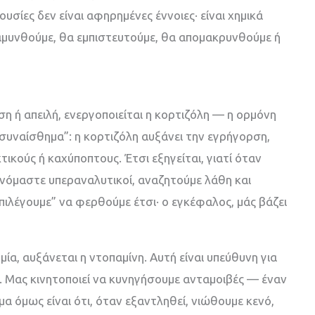
υσίες δεν είναι αφηρημένες έννοιες· είναι χημικά
αμυνθούμε, θα εμπιστευτούμε, θα απομακρυνθούμε ή
ση ή απειλή, ενεργοποιείται η κορτιζόλη — η ορμόνη
 συναίσθημα”: η κορτιζόλη αυξάνει την εγρήγορση,
κτικούς ή καχύποπτους. Έτσι εξηγείται, γιατί όταν
ινόμαστε υπεραναλυτικοί, αναζητούμε λάθη και
λέγουμε” να φερθούμε έτσι· ο εγκέφαλος, μάς βάζει
ία, αυξάνεται η ντοπαμίνη. Αυτή είναι υπεύθυνη για
 Μας κινητοποιεί να κυνηγήσουμε ανταμοιβές — έναν
ημα όμως είναι ότι, όταν εξαντληθεί, νιώθουμε κενό,