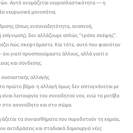
νών. Αυτό ονομάζεται νευροπλαστικότητα — η
έα νευρωνικά μονοπάτια.
μισης (όπως ενσυνειδητότητα, αναπνοή,
 επίγνωση), δεν αλλάζουμε απλώς “τρόπο σκέψης”.
ρίζει πώς σκεφτόμαστε. Και τότε, αυτό που φαινόταν
όχι γιατί προσποιούμαστε άλλους, αλλά γιατί ο
ειας και σύνδεσης.
ς ουσιαστικής αλλαγής
 το πρώτο βήμα· η αλλαγή όμως δεν επιτυγχάνεται με
 είναι λειτουργία του συνειδητού νου, ενώ τα μοτίβα
 στο ασυνείδητο και στο σώμα.
γάζεται τα συναισθήματα που πυροδοτούν τη χημεία,
ου αντιδράσεις και σταδιακά δημιουργεί νέες