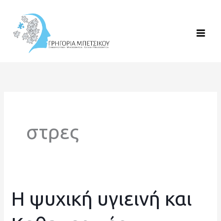
Μετάβαση
στο
περιεχόμενο
στρες
Η ψυχική υγιεινή και
Η
ψυχική
υγιεινή