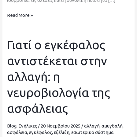
ισορροπία, τις σχέσεις καιτη συνολική ποιότητα […]
Read More »
Γιατί ο εγκέφαλος
Γιατί
ο
αντιστέκεται στην
εγκέφαλος
αντιστέκεται
αλλαγή: η
στην
αλλαγή:
νευροβιολογία της
η
νευροβιολογία
ασφάλειας
της
ασφάλειας
Blog
,
Ενήλικες
/
20 Νοεμβρίου 2025
/
αλλαγή
,
αμυγδαλή
,
ασφάλεια
,
εγκέφαλος
,
εξέλιξη
,
εσωτερικό σύστημα