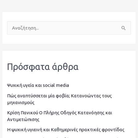
Α
ν
α
ζ
Πρόσφατα άρθρα
ή
τ
η
Ψυχική υγεία και social media
σ
Πώς αναπτύσσεται μία φοβία; Κατανοώντας τους
μηχανισμούς
η
Κρίση Πανικού Ο Πλήρης Οδηγός Κατανόησης και
γ
Αντιμετώπισης
ι
Η ψυχική υγιεινή και Καθημερινές πρακτικές φροντίδας
α