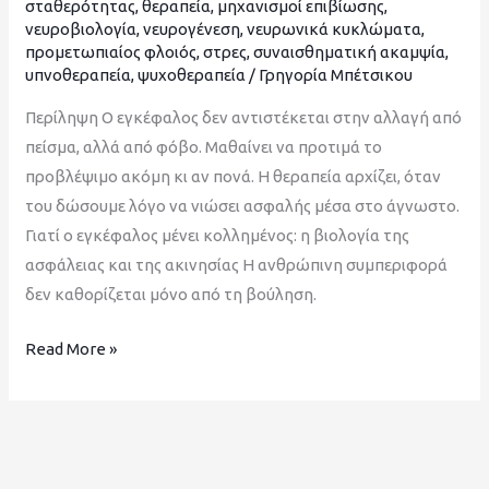
σταθερότητας
,
θεραπεία
,
μηχανισμοί επιβίωσης
,
νευροβιολογία
,
νευρογένεση
,
νευρωνικά κυκλώματα
,
προμετωπιαίος φλοιός
,
στρες
,
συναισθηματική ακαμψία
,
υπνοθεραπεία
,
ψυχοθεραπεία
/
Γρηγορία Μπέτσικου
Περίληψη Ο εγκέφαλος δεν αντιστέκεται στην αλλαγή από
πείσμα, αλλά από φόβο. Μαθαίνει να προτιμά το
προβλέψιμο ακόμη κι αν πονά. Η θεραπεία αρχίζει, όταν
του δώσουμε λόγο να νιώσει ασφαλής μέσα στο άγνωστο.
Γιατί ο εγκέφαλος μένει κολλημένος: η βιολογία της
ασφάλειας και της ακινησίας Η ανθρώπινη συμπεριφορά
δεν καθορίζεται μόνο από τη βούληση.
Read More »