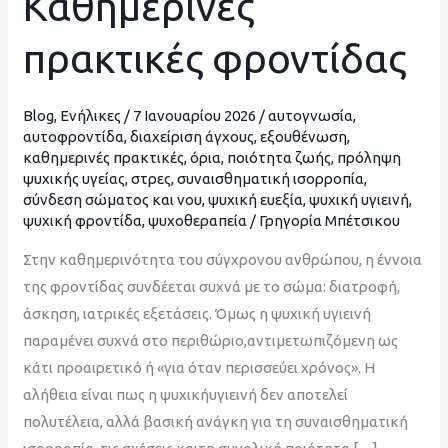
Καθημερινές
και
πρακτικές φροντίδας
Καθημερινές
πρακτικές
φροντίδας
Blog
,
Ενήλικες
/
7 Ιανουαρίου 2026
/
αυτογνωσία
,
αυτοφροντίδα
,
διαχείριση άγχους
,
εξουθένωση
,
καθημερινές πρακτικές
,
όρια
,
ποιότητα ζωής
,
πρόληψη
ψυχικής υγείας
,
στρες
,
συναισθηματική ισορροπία
,
σύνδεση σώματος και νου
,
ψυχική ευεξία
,
ψυχική υγιεινή
,
ψυχική φροντίδα
,
ψυχοθεραπεία
/
Γρηγορία Μπέτσικου
Στην καθημερινότητα του σύγχρονου ανθρώπου, η έννοια
της φροντίδας συνδέεται συχνά με το σώμα: διατροφή,
άσκηση, ιατρικές εξετάσεις. Όμως η ψυχική υγιεινή
παραμένει συχνά στο περιθώριο,αντιμετωπιζόμενη ως
κάτι προαιρετικό ή «για όταν περισσεύει χρόνος». Η
αλήθεια είναι πως η ψυχικήυγιεινή δεν αποτελεί
πολυτέλεια, αλλά βασική ανάγκη για τη συναισθηματική