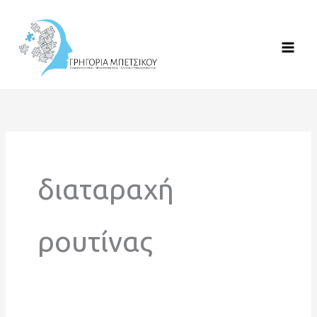
Μετάβαση
στο
περιεχόμενο
διαταραχή
ρουτίνας