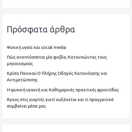
ν
α
ζ
Πρόσφατα άρθρα
ή
τ
η
Ψυχική υγεία και social media
σ
Πώς αναπτύσσεται μία φοβία; Κατανοώντας τους
μηχανισμούς
η
Κρίση Πανικού Ο Πλήρης Οδηγός Κατανόησης και
γ
Αντιμετώπισης
ι
Η ψυχική υγιεινή και Καθημερινές πρακτικές φροντίδας
α
Άγχος στις γιορτές γιατί αυξάνεται και τι πραγματικά
:
συμβαίνει μέσα μας