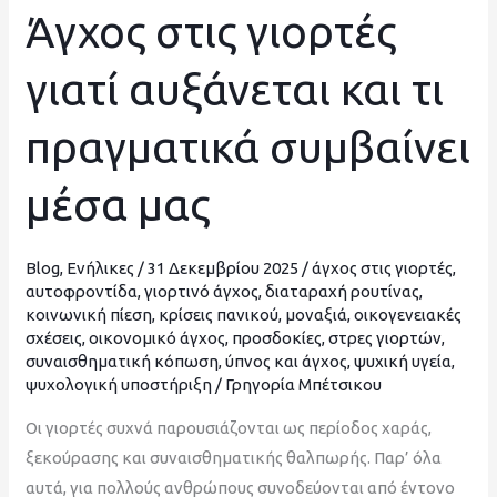
Άγχος στις γιορτές
Άγχος
στις
γιατί αυξάνεται και τι
γιορτές
γιατί
πραγματικά συμβαίνει
αυξάνεται
και
μέσα μας
τι
πραγματικά
συμβαίνει
Blog
,
Ενήλικες
/
31 Δεκεμβρίου 2025
/
άγχος στις γιορτές
,
μέσα
αυτοφροντίδα
,
γιορτινό άγχος
,
διαταραχή ρουτίνας
,
κοινωνική πίεση
,
κρίσεις πανικού
,
μοναξιά
,
οικογενειακές
μας
σχέσεις
,
οικονομικό άγχος
,
προσδοκίες
,
στρες γιορτών
,
συναισθηματική κόπωση
,
ύπνος και άγχος
,
ψυχική υγεία
,
ψυχολογική υποστήριξη
/
Γρηγορία Μπέτσικου
Οι γιορτές συχνά παρουσιάζονται ως περίοδος χαράς,
ξεκούρασης και συναισθηματικής θαλπωρής. Παρ’ όλα
αυτά, για πολλούς ανθρώπους συνοδεύονται από έντονο