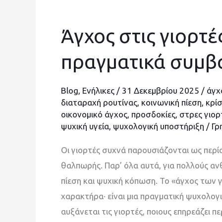
Άγχος στις γιορτές
Άγχος
στις
πραγματικά συμβα
γιορτές
γιατί
Blog
,
Ενήλικες
/
31 Δεκεμβρίου 2025
/
άγχ
αυξάνεται
διαταραχή ρουτίνας
,
κοινωνική πίεση
,
κρίσ
και
οικονομικό άγχος
,
προσδοκίες
,
στρες γιο
τι
ψυχική υγεία
,
ψυχολογική υποστήριξη
/
Γρ
πραγματικά
Οι γιορτές συχνά παρουσιάζονται ως περί
συμβαίνει
θαλπωρής. Παρ’ όλα αυτά, για πολλούς α
μέσα
πίεση και ψυχική κόπωση. Το «άγχος των γ
μας
χαρακτήρα· είναι μια πραγματική ψυχολογικ
αυξάνεται τις γιορτές, ποιους επηρεάζει π