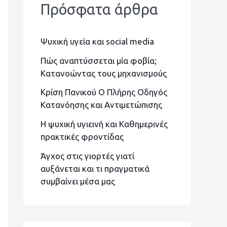
Πρόσφατα άρθρα
ή
τ
Ψυχική υγεία και social media
η
σ
Πώς αναπτύσσεται μία φοβία;
Κατανοώντας τους μηχανισμούς
η
Κρίση Πανικού Ο Πλήρης Οδηγός
γ
Κατανόησης και Αντιμετώπισης
ι
Η ψυχική υγιεινή και Καθημερινές
α
πρακτικές φροντίδας
:
Άγχος στις γιορτές γιατί
αυξάνεται και τι πραγματικά
συμβαίνει μέσα μας