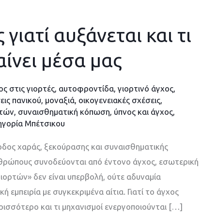
 γιατί αυξάνεται και τι
ίνει μέσα μας
ος στις γιορτές
,
αυτοφροντίδα
,
γιορτινό άγχος
,
εις πανικού
,
μοναξιά
,
οικογενειακές σχέσεις
,
ρτών
,
συναισθηματική κόπωση
,
ύπνος και άγχος
,
ηγορία Μπέτσικου
οδος χαράς, ξεκούρασης και συναισθηματικής
νθρώπους συνοδεύονται από έντονο άγχος, εσωτερική
ιορτών» δεν είναι υπερβολή, ούτε αδυναμία
ή εμπειρία με συγκεκριμένα αίτια. Γιατί το άγχος
ερισσότερο και τι μηχανισμοί ενεργοποιούνται […]