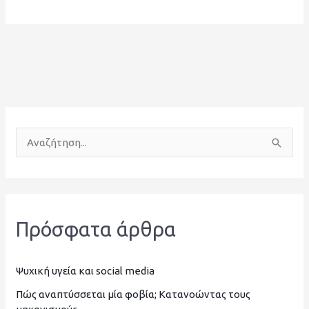
Α
ν
α
ζ
Πρόσφατα άρθρα
ή
τ
η
Ψυχική υγεία και social media
σ
Πώς αναπτύσσεται μία φοβία; Κατανοώντας τους