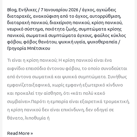
Blog
,
Ενήλικες
/
7 Ιανουαρίου 2026
/
άγχος
,
αγχώδεις
διαταραχές
,
ανακούφιση από το άγχος
,
αυτορρύθμιση
,
διαταραχή πανικού
,
διαχείριση πανικού
,
κρίση πανικού
,
νευρικό σύστημα
,
ποιότητα ζωής
,
συμπτώματα κρίσης
πανικού
,
σωματικά συμπτώματα άγχους
,
φαύλος κύκλος
φόβου
,
φόβος θανάτου
,
ψυχική υγεία
,
ψυχοθεραπεία
/
Γρηγορία Μπέτσικου
Τι είναι η κρίση πανικού; Η κρίση πανικού είναι ένα
αιφνίδιο επεισόδιο έντονου φόβου, το οποίο συνοδεύεται
από έντονα σωματικά και ψυχικά συμπτώματα. Συνήθως
εμφανίζεταιξαφνικά, χωρίς εμφανή εξωτερικό κίνδυνο
και προκαλεί την αίσθηση, ότι «κάτι πολύ κακό
συμβαίνει».Παρότι η εμπειρία είναι εξαιρετικά τρομακτική,
η κρίση πανικού δεν είναι επικίνδυνη, δεν οδηγεί σε
θάνατο, λιποθυμία ή
Read More »