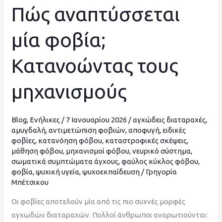
Πώς αναπτύσσεται
Πώς
αναπτύσσεται
μία φοβία;
μία
φοβία;
Κατανοώντας τους
Κατανοώντας
τους
μηχανισμούς
μηχανισμούς
Blog
,
Ενήλικες
/
7 Ιανουαρίου 2026
/
αγχώδεις διαταραχές
,
αμυγδαλή
,
αντιμετώπιση φοβιών
,
αποφυγή
,
ειδικές
φοβίες
,
κατανόηση φόβου
,
καταστροφικές σκέψεις
,
μάθηση φόβου
,
μηχανισμοί φόβου
,
νευρικό σύστημα
,
σωματικά συμπτώματα άγχους
,
φαύλος κύκλος φόβου
,
φοβία
,
ψυχική υγεία
,
ψυχοεκπαίδευση
/
Γρηγορία
Μπέτσικου
Οι φοβίες αποτελούν μία από τις πιο συχνές μορφές
αγχωδών διαταραχών. Πολλοί άνθρωποι αναρωτιούνται: