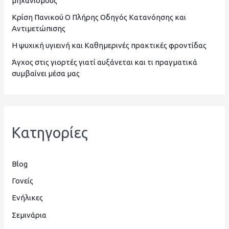
μηχανισμούς
η
Κρίση Πανικού Ο Πλήρης Οδηγός Κατανόησης και
γ
Αντιμετώπισης
ι
Η ψυχική υγιεινή και Καθημερινές πρακτικές φροντίδας
α
Άγχος στις γιορτές γιατί αυξάνεται και τι πραγματικά
:
συμβαίνει μέσα μας
Kατηγορίες
Blog
Γονείς
Ενήλικες
Σεμινάρια