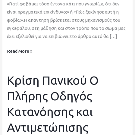
«Γιατί φοβάμαι τόσο έντονα κάτι που γνωρίζω, ότι δεν
είναι πραγματικά επικίνδυνο;» ή «Πώς ξεκίνησε αυτή η
φοβία;».Η απάντηση βρίσκεται στους μηχανισμούς του
εγκεφάλου, στη μάθηση και στον τρόπο που το σώμα μας
έχει εξελιχθεί για να επιβιώνει.Στο άρθρο αυτό θα […]
Read More »
Κρίση Πανικού Ο
Κρίση
Πανικού
Πλήρης Οδηγός
Ο
Πλήρης
Κατανόησης και
Οδηγός
Κατανόησης
Αντιμετώπισης
και
Αντιμετώπισης