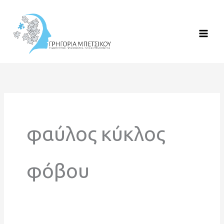
Μετάβαση
στο
περιεχόμενο
φαύλος κύκλος
φόβου