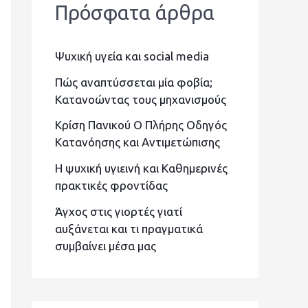
Πρόσφατα άρθρα
ή
τ
Ψυχική υγεία και social media
η
σ
Πώς αναπτύσσεται μία φοβία;
Κατανοώντας τους μηχανισμούς
η
Κρίση Πανικού Ο Πλήρης Οδηγός
γ
Κατανόησης και Αντιμετώπισης
ι
Η ψυχική υγιεινή και Καθημερινές
α
πρακτικές φροντίδας
:
Άγχος στις γιορτές γιατί
αυξάνεται και τι πραγματικά
συμβαίνει μέσα μας