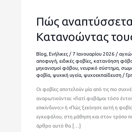
Πώς αναπτύσσεται
Πώς
αναπτύσσεται
Κατανοώντας του
μία
φοβία;
Blog
,
Ενήλικες
/
7 Ιανουαρίου 2026
/
αγχώδ
Κατανοώντας
αποφυγή
,
ειδικές φοβίες
,
κατανόηση φόβ
τους
μηχανισμοί φόβου
,
νευρικό σύστημα
,
σωμα
μηχανισμούς
φοβία
,
ψυχική υγεία
,
ψυχοεκπαίδευση
/
Γρ
Οι φοβίες αποτελούν μία από τις πιο συ
αναρωτιούνται: «Γιατί φοβάμαι τόσο έντον
επικίνδυνο;» ή «Πώς ξεκίνησε αυτή η φοβί
εγκεφάλου, στη μάθηση και στον τρόπο που
άρθρο αυτό θα […]