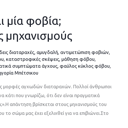
 μία φοβία;
ς μηχανισμούς
εις διαταραχές
,
αμυγδαλή
,
αντιμετώπιση φοβιών
,
ου
,
καταστροφικές σκέψεις
,
μάθηση φόβου
,
τικά συμπτώματα άγχους
,
φαύλος κύκλος φόβου
,
ηγορία Μπέτσικου
χνές μορφές αγχωδών διαταραχών. Πολλοί άνθρωποι
α κάτι που γνωρίζω, ότι δεν είναι πραγματικά
α;».Η απάντηση βρίσκεται στους μηχανισμούς του
 το σώμα μας έχει εξελιχθεί για να επιβιώνει.Στο