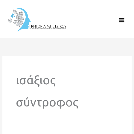
Μετάβαση
στο
περιεχόμενο
ισάξιος
σύντροφος