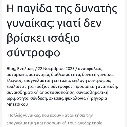
Η παγίδα της δυνατής
Η
παγίδα
γυναίκας: γιατί δεν
της
δυνατής
βρίσκει ισάξιο
γυναίκας:
γιατί
σύντροφο
δεν
βρίσκει
ισάξιο
Blog
,
Ενήλικες
/
22 Νοεμβρίου 2025
/
ανασφάλεια
,
σύντροφο
αυτάρκεια
,
αυτονομία
,
διαθεσιμότητα
,
δυνατή γυναίκα
,
έλεγχος
,
επαγγελματική επιτυχία
,
επιλογή συντρόφου
,
ευαλωτότητα
,
ισάξιος σύντροφος
,
προσωπική ανάπτυξη
,
συναισθηματική αποστασιοποίηση
,
συναισθηματική
ωριμότητα
,
σύνδεση
,
σχέσεις
,
ψυχολογία
/
Γρηγορία
Μπέτσικου
Πολλές γυναίκες, που έχουν κατακτήσει την
επαγγελματική και προσωπική τους ανεξαρτησία