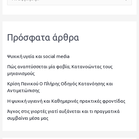
Α
ν
α
ζ
Πρόσφατα άρθρα
ή
τ
η
Ψυχική υγεία και social media
σ
Πώς αναπτύσσεται μία φοβία; Κατανοώντας τους
μηχανισμούς
η
Κρίση Πανικού Ο Πλήρης Οδηγός Κατανόησης και
γ
Αντιμετώπισης
ι
Η ψυχική υγιεινή και Καθημερινές πρακτικές φροντίδας
α
Άγχος στις γιορτές γιατί αυξάνεται και τι πραγματικά
:
συμβαίνει μέσα μας