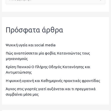
Α
ν
α
ζ
Πρόσφατα άρθρα
ή
τ
η
Ψυχική υγεία και social media
σ
Πώς αναπτύσσεται μία φοβία; Κατανοώντας τους
μηχανισμούς
η
Κρίση Πανικού Ο Πλήρης Οδηγός Κατανόησης και
γ
Αντιμετώπισης
ι
Η ψυχική υγιεινή και Καθημερινές πρακτικές φροντίδας
α
Άγχος στις γιορτές γιατί αυξάνεται και τι πραγματικά
:
συμβαίνει μέσα μας