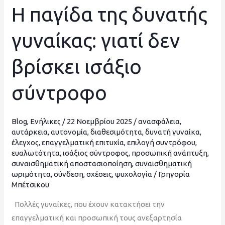
Η παγίδα της δυνατής
Η
παγίδα
γυναίκας: γιατί δεν
της
δυνατής
βρίσκει ισάξιο
γυναίκας:
γιατί
σύντροφο
δεν
βρίσκει
ισάξιο
Blog
,
Ενήλικες
/
22 Νοεμβρίου 2025
/
ανασφάλεια
,
σύντροφο
αυτάρκεια
,
αυτονομία
,
διαθεσιμότητα
,
δυνατή γυναίκα
,
έλεγχος
,
επαγγελματική επιτυχία
,
επιλογή συντρόφου
,
ευαλωτότητα
,
ισάξιος σύντροφος
,
προσωπική ανάπτυξη
,
συναισθηματική αποστασιοποίηση
,
συναισθηματική
ωριμότητα
,
σύνδεση
,
σχέσεις
,
ψυχολογία
/
Γρηγορία
Μπέτσικου
Πολλές γυναίκες, που έχουν κατακτήσει την
επαγγελματική και προσωπική τους ανεξαρτησία