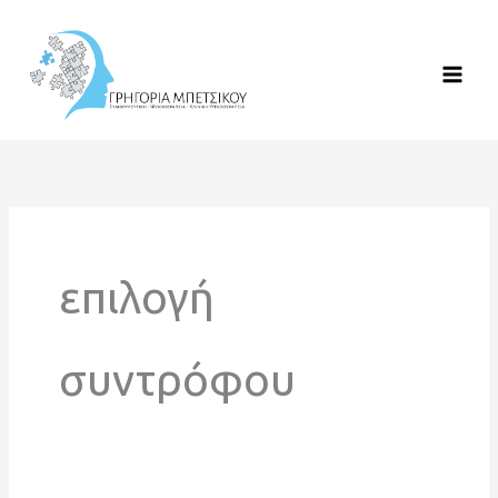
Μετάβαση
στο
περιεχόμενο
επιλογή
συντρόφου