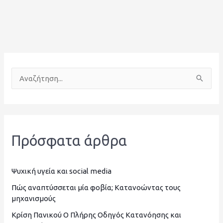
Α
ν
α
ζ
Πρόσφατα άρθρα
ή
τ
η
Ψυχική υγεία και social media
σ
Πώς αναπτύσσεται μία φοβία; Κατανοώντας τους
μηχανισμούς
η
Κρίση Πανικού Ο Πλήρης Οδηγός Κατανόησης και
γ