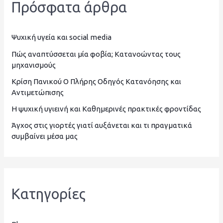
Πρόσφατα άρθρα
ή
τ
η
Ψυχική υγεία και social media
σ
Πώς αναπτύσσεται μία φοβία; Κατανοώντας τους
μηχανισμούς
η
Κρίση Πανικού Ο Πλήρης Οδηγός Κατανόησης και
γ
Αντιμετώπισης
ι
Η ψυχική υγιεινή και Καθημερινές πρακτικές φροντίδας
α
Άγχος στις γιορτές γιατί αυξάνεται και τι πραγματικά
:
συμβαίνει μέσα μας
Kατηγορίες